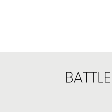
Biographie
Musique
Calendrier
Références
I
BATTLE