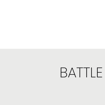
Biographie
Musique
Calendrier
Références
I
BATTLE