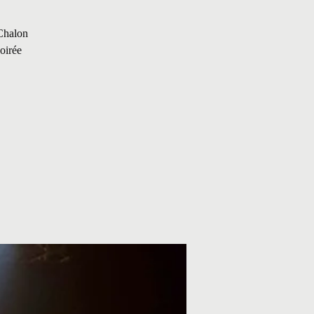
Chalon
soirée