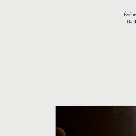
Évène
Battl