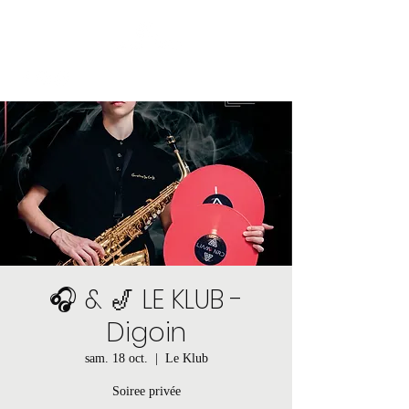
🎧 & 🎷 LE KLUB -
Digoin
sam. 18 oct.
  |  
Le Klub
Soiree privée