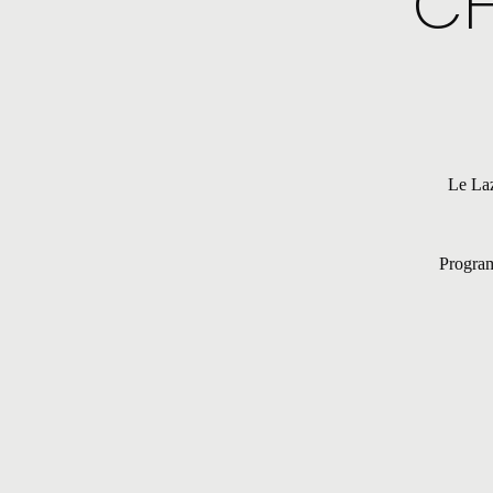
CH
Le Laz
Program