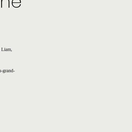
che
j Liam,
u-grand-