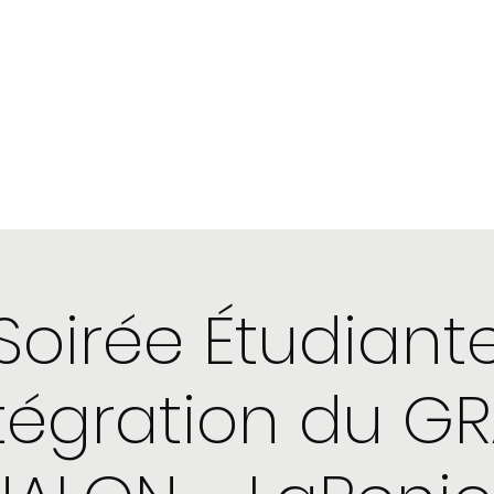
nstagram
Boutique
Plus
Soirée Étudiant
ntégration du G